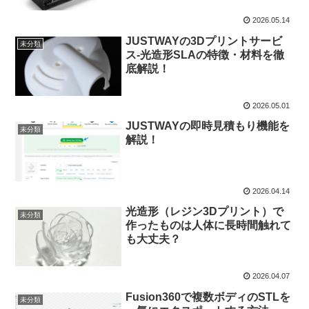
2026.05.14
JUSTWAYの3Dプリントサービ
未分類
ス-光造形SLAの特徴・材料を徹
底解説！
2026.05.01
JUSTWAYの即時見積もり機能を
未分類
解説！
2026.04.14
光造形（レジン3Dプリント）で
未分類
作ったものは人体に長時間触れて
も大丈夫？
2026.04.07
Fusion360で複数ボディのSTLを
未分類