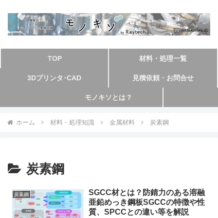
TOP
材料・処理一覧
3Dプリンタ･CAD
見積依頼・お問合せ
モノキソとは？
ホーム
材料・処理知識
金属材料
炭素鋼
炭素鋼
SGCC材とは？防錆力のある溶融
炭素鋼
亜鉛めっき鋼板SGCCの特徴や性
質、SPCCとの違い等を解説