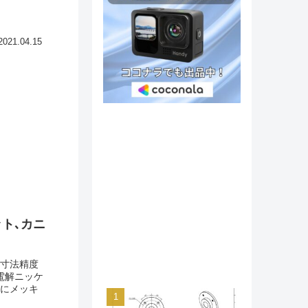
2021.04.15
ト､カニ
で寸法精度
電解ニッケ
属にメッキ