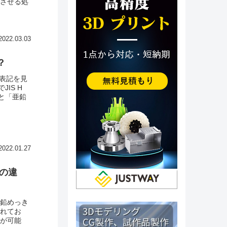
成させる処
2022.03.03
？
う表記を見
IS H
すと「亜鉛
2022.01.27
の違
亜鉛めっき
われてお
とが可能