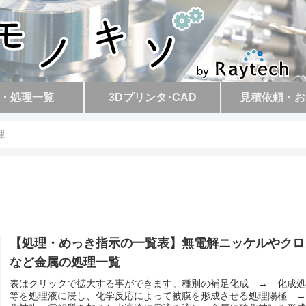
・処理一覧
3Dプリンタ･CAD
見積依頼・お
理
【処理・めっき指示の一覧表】無電解ニッケルやクロ
など金属の処理一覧
表はクリックで拡大する事ができます。種別の補足化成 → 化成
等を処理液に浸し、化学反応によって被膜を形成させる処理陽極 