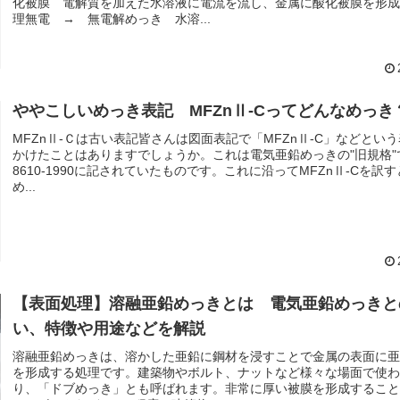
化被膜 電解質を加えた水溶液に電流を流し、金属に酸化被膜を形
理無電 → 無電解めっき 水溶...
ややこしいめっき表記 MFZnⅡ-Cってどんなめっき
MFZnⅡ-Ｃは古い表記皆さんは図面表記で「MFZnⅡ-C」などとい
かけたことはありますでしょうか。これは電気亜鉛めっきの"旧規格"でJ
8610-1990に記されていたものです。これに沿ってMFZnⅡ-Cを訳
め...
【表面処理】溶融亜鉛めっきとは 電気亜鉛めっきと
い、特徴や用途などを解説
溶融亜鉛めっきは、溶かした亜鉛に鋼材を浸すことで金属の表面に
を形成する処理です。建築物やボルト、ナットなど様々な場面で使
り、「ドブめっき」とも呼ばれます。非常に厚い被膜を形成するこ