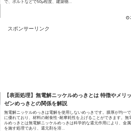
で、ボルトなどで50μ程度、建築物...
スポンサーリンク
【表面処理】無電解ニッケルめっきとは 特徴やメリッ
ゼンめっきとの関係を解説
無電解ニッケルめっきは電解を使用しないめっきです。膜厚が均一
に優れており、材料の耐食性･耐摩耗性を上げることができます。無
ルめっきとは無電解ニッケルめっきは科学的な還元作用により、金
を施す処理であり、還元剤を溶...