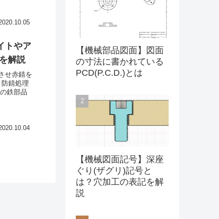
2020.10.05
イトやア
【機械部品図面】図面
を解説
の寸法に書かれている
PCD(P.C.D.)とは
させ赤錆を
う防錆処理
系の鉄部品
2020.10.04
【機械図面記号】深座
ぐり(ザグリ)記号と
は？穴加工の表記を解
説