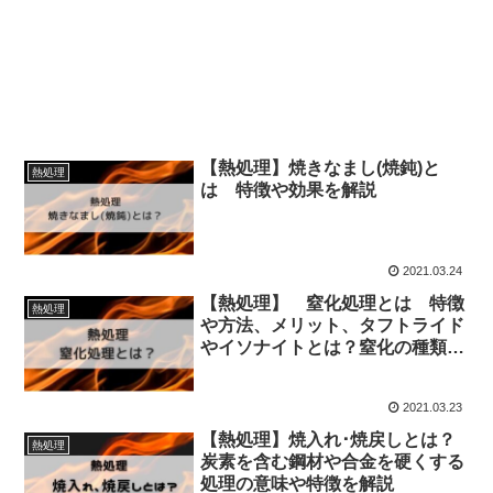
【熱処理】焼きなまし(焼鈍)と
熱処理
は 特徴や効果を解説
2021.03.24
【熱処理】 窒化処理とは 特徴
熱処理
や方法、メリット、タフトライド
やイソナイトとは？窒化の種類を
解説
2021.03.23
【熱処理】焼入れ･焼戻しとは？
熱処理
炭素を含む鋼材や合金を硬くする
処理の意味や特徴を解説