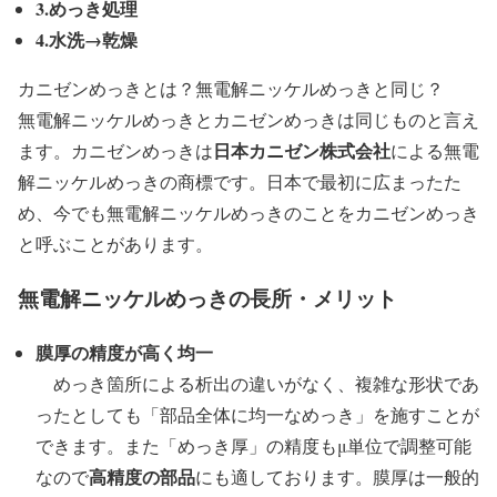
3.めっき処理
4.水洗→乾燥
カニゼンめっきとは？無電解ニッケルめっきと同じ？
無電解ニッケルめっきとカニゼンめっきは同じものと言え
日本カニゼン株式会社
ます。カニゼンめっきは
による無電
解ニッケルめっきの商標です。日本で最初に広まったた
め、今でも無電解ニッケルめっきのことをカニゼンめっき
と呼ぶことがあります。
無電解ニッケルめっきの長所・メリット
膜厚の精度が高く均一
めっき箇所による析出の違いがなく、複雑な形状であ
ったとしても「部品全体に均一なめっき」を施すことが
できます。また「めっき厚」の精度もμ単位で調整可能
高精度の部品
なので
にも適しております。膜厚は一般的