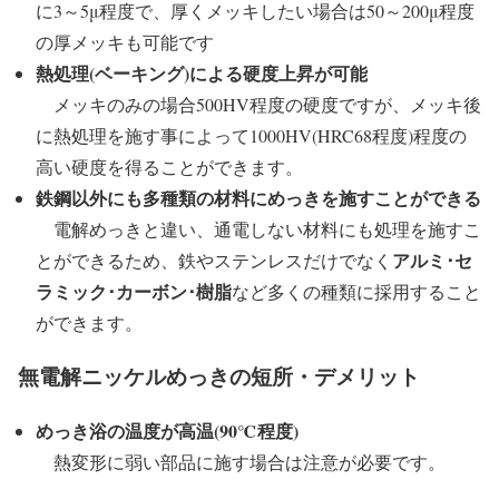
に3～5μ程度で、厚くメッキしたい場合は50～200μ程度
の厚メッキも可能です
熱処理(ベーキング)による硬度上昇が可能
メッキのみの場合500HV程度の硬度ですが、メッキ後
に熱処理を施す事によって1000HV(HRC68程度)程度の
高い硬度を得ることができます。
鉄鋼以外にも多種類の材料にめっきを施すことができる
電解めっきと違い、通電しない材料にも処理を施すこ
アルミ･セ
とができるため、鉄やステンレスだけでなく
ラミック･カーボン･樹脂
など多くの種類に採用すること
ができます。
無電解ニッケルめっきの短所・デメリット
めっき浴の温度が高温(90℃程度)
熱変形に弱い部品に施す場合は注意が必要です。