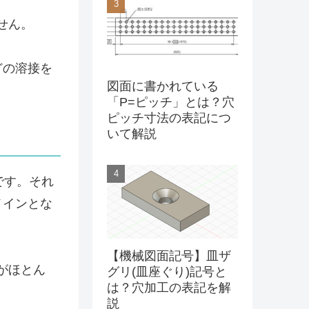
せん。
どの溶接を
図面に書かれている
「P=ピッチ」とは？穴
ピッチ寸法の表記につ
いて解説
です。それ
メインとな
【機械図面記号】皿ザ
がほとん
グリ(皿座ぐり)記号と
は？穴加工の表記を解
説