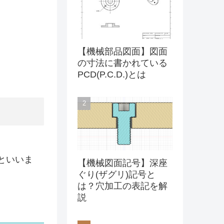
【機械部品図面】図面
の寸法に書かれている
PCD(P.C.D.)とは
といいま
【機械図面記号】深座
ぐり(ザグリ)記号と
は？穴加工の表記を解
説