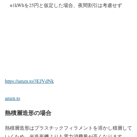
※1kWhを25円と仮定した場合、夜間割引は考慮せず
https://amzn.to/3EJVdNk
amzn.to
熱積層造形の場合
熱積層造形はプラスチックフィラメントを溶かし積層して
いくため、光造形機よりも電力消費量が高くなります。