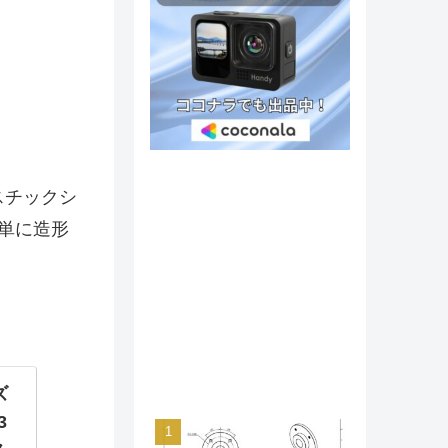
スチックシ
単に造形
ズ
3