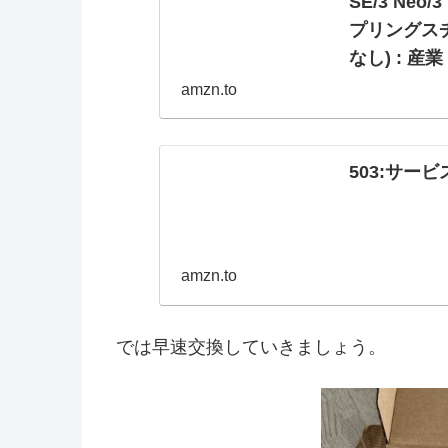
SE/3 Ne
プリングス
なし) : 
amzn.to
Amazon.co.
付き K1/K1C/End
503:サービス
amzn.to
では早速交換していきましょう。