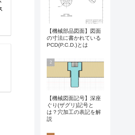
ス
ス
ラシ
【機械部品図面】図面
の寸法に書かれている
PCD(P.C.D.)とは
【機械図面記号】深座
ぐり(ザグリ)記号と
は？穴加工の表記を解
説