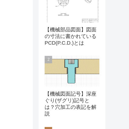
【機械部品図面】図面
の寸法に書かれている
PCD(P.C.D.)とは
【機械図面記号】深座
ぐり(ザグリ)記号と
は？穴加工の表記を解
説