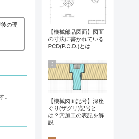
理後の硬
【機械部品図面】図面
の寸法に書かれている
PCD(P.C.D.)とは
す。
【機械図面記号】深座
ぐり(ザグリ)記号と
は？穴加工の表記を解
説