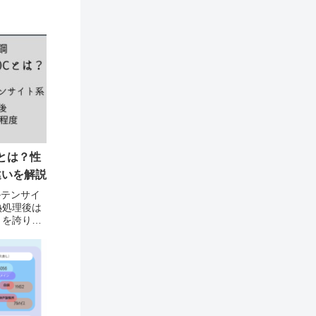
Cとは？性
の違いを解説
マルテンサイ
熱処理後は
」を誇りま
は炭素量の区
、その中で