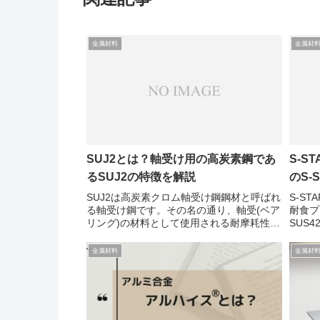
金属材料
金属材
SUJ2とは？軸受け用の高炭素鋼であ
S-S
るSUJ2の特徴を解説
のS-
SUJ2は高炭素クロム軸受け鋼鋼材と呼ばれ
S-S
る軸受け鋼です。その名の通り、軸受(ベア
耐食プ
リング)の材料として使用される耐摩耗性の
SUS
高い合金です。焼入れ焼戻しをすること
鋼です
で、HRC58～63程度まで硬度が上がりま
CSiMn
金属材料
金属材
す。SUJ2の特徴化学成分(%)SUJ2...
STARH