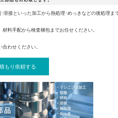
･研削･溶接といった加工から熱処理･めっきなどの後処理ま
、材料手配から検査梱包までお任せください。
い合わせください。
見積もり依頼する