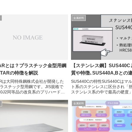
料
金属材料
TARとは？プラスチック金型用鋼
【ステンレス鋼】SUS440
STARの特徴を解説
質や特徴､SUS440A,Bと
TARは大同特殊鋼株式会社が開発した
SUS440Cの特性SUS440Cは
ラスチック型用鋼です。JIS規格で
ト系のステンレスに区分され「
420J2同等品の改良系のプリハードン
ステンレス系の中で最高の硬度
。S-STARの成分納入硬さ
す(HRC58程度)。SUS440に
PSCrMoS-
分によってA,B,Cの3種類があり
料
金属材料
RC31~340.380.90???13.5...
もCが一番炭素量の多い材...