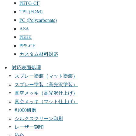
PETG-CF
TPU(FDM)
PC (Polycarbonate)
ASA
PEEK
PPS-CF
カスタム材料対応
対応表面処理
スプレー塗装（マット塗装）
スプレー塗装（高光沢塗装）
真空メッキ（高光沢仕上げ）
真空メッキ（マット仕上げ）
#1000研磨
シルクスクリーン印刷
レーザー刻印
染色