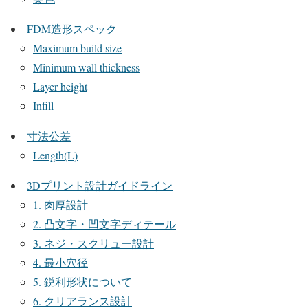
FDM造形スペック
Maximum build size
Minimum wall thickness
Layer height
Infill
寸法公差
Length(L)
3Dプリント設計ガイドライン
1. 肉厚設計
2. 凸文字・凹文字ディテール
3. ネジ・スクリュー設計
4. 最小穴径
5. 鋭利形状について
6. クリアランス設計