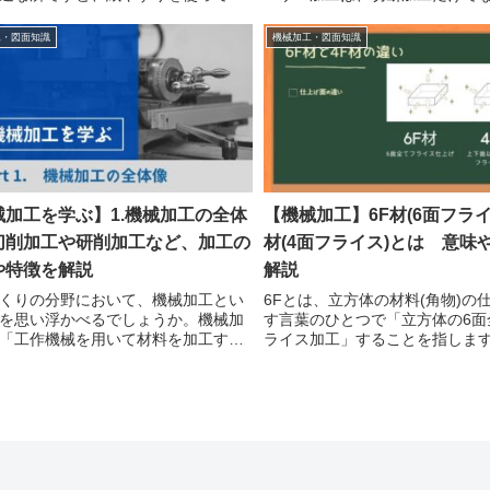
で磨き上げるのも研磨の一種と言え
や溶接などをすることもできま
最終製品をピカピカに仕上げたい、
ー加工の原理レーザー加工はそ
工・図面知識
機械加工・図面知識
をもっと向上させたいといった場合
り、レーザー光を材料に照射し
工が...
を行います。指...
械加工を学ぶ】1.機械加工の全体
【機械加工】6F材(6面フライ
切削加工や研削加工など、加工の
材(4面フライス)とは 意味
や特徴を解説
解説
くりの分野において、機械加工とい
6Fとは、立方体の材料(角物)の
を思い浮かべるでしょうか。機械加
す言葉のひとつで「立方体の6面
「工作機械を用いて材料を加工する
ライス加工」することを指しま
全てを指します。機械を使った加工
「既に6Fが施された材料」を6F
々な方法が存在し、材料や加工した
す。それに対し4F材は「上下面
に合わせて選択していく必要があり
面4面」をフライスで仕上げた材
回は...
指...