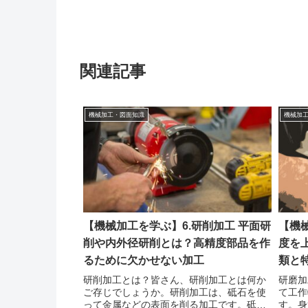
関連記事
機械加工・図面知識
機械加
【機械加工を学ぶ】6.研削加工 平面研
【機
削や内外径研削とは？高精度部品を作
度を
るために欠かせない加工
類と
研削加工とは？皆さん、研削加工とは何か
研磨加
ご存じでしょうか。研削加工は、砥石を使
て工作
って金属などの表面を削る加工です。砥石
す。身