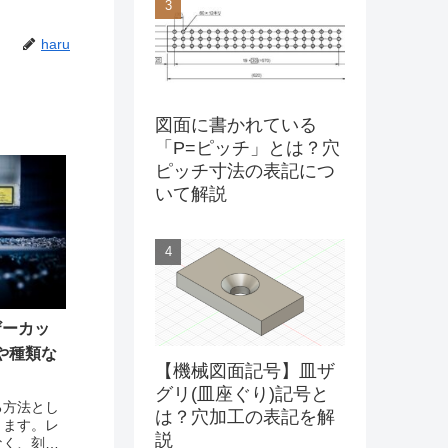
haru
図面に書かれている
「P=ピッチ」とは？穴
ピッチ寸法の表記につ
いて解説
ザーカッ
や種類な
【機械図面記号】皿ザ
グリ(皿座ぐり)記号と
る方法とし
は？穴加工の表記を解
ります。レ
説
なく、刻印