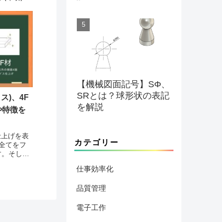
す。レーザ
の名の通
切断や刻印
【機械図面記号】SΦ、
SRとは？球形状の表記
ス)、4F
を解説
や特徴を
仕上げを表
カテゴリー
全てをフ
す。そして
材と呼びま
仕事効率化
を除いた側
料の事を
品質管理
電子工作