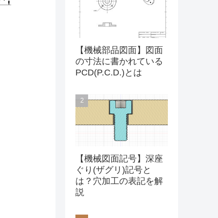
【機械部品図面】図面
の寸法に書かれている
PCD(P.C.D.)とは
【機械図面記号】深座
ぐり(ザグリ)記号と
は？穴加工の表記を解
説