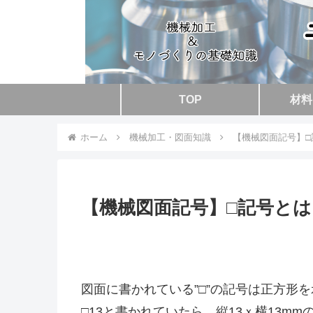
TOP
材料
ホーム
機械加工・図面知識
【機械図面記号】
【機械図面記号】□記号と
図面に書かれている”□”の記号は正方形
□13と書かれていたら、縦13ｘ横13m