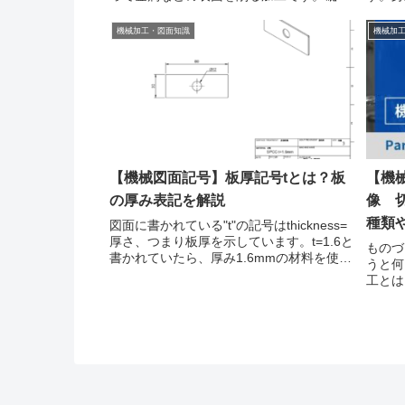
を高速回転させ金属の表面を削る事によっ
属を手
て、加工物の面粗度や寸法の精度が良くな
ます。
機械加工・図面知識
機械加
ります。そのため、主にマシニング加工や
面粗度
旋盤加工をし...
に研磨加
【機械図面記号】板厚記号tとは？板
【機
の厚み表記を解説
像 
種類
図面に書かれている"t"の記号はthickness=
厚さ、つまり板厚を示しています。t=1.6と
ものづ
書かれていたら、厚み1.6mmの材料を使用
うと何
して加工するという意味になります。原則
工とは
この1.6mmは、一般公差ではなく鋼板の板
こと」
厚公差が適用されます。...
には様
い形状
ます。今