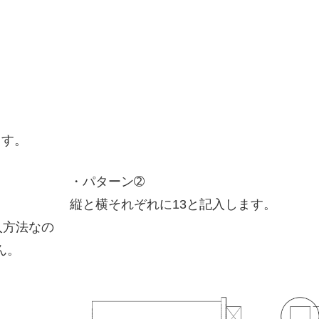
ます。
・パターン➁
縦と横それぞれに13と記入します。
入方法なの
ん。