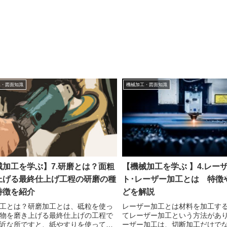
工・図面知識
機械加工・図面知識
械加工を学ぶ】7.研磨とは？面粗
【機械加工を学ぶ 】4.レー
上げる最終仕上げ工程の研磨の種
ト･レーザー加工とは 特徴
特徴を紹介
どを解説
工とは？研磨加工とは、砥粒を使っ
レーザー加工とは材料を加工す
物を磨き上げる最終仕上げの工程で
てレーザー加工という方法があ
近な所ですと、紙やすりを使って金
ーザー加工は、切断加工だけで