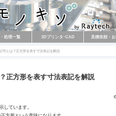
・処理一覧
3Dプリンタ･CAD
見積依頼・お
□記号とは？正方形を表す寸法表記を解説
は？正方形を表す寸法表記を解説
を示しています。
mの正方形という意味になります。