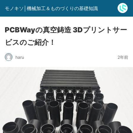
モノキソ│機械加工＆ものづくりの基礎知識
PCBWayの真空鋳造 3Dプリントサー
ビスのご紹介！
haru
2年前