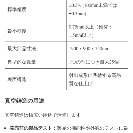
±0.3% (100mm未満では
標準精度
±0.3mm)
0.75mm以上（推奨：
最小壁厚
1.5mm以上）
最大部品寸法
1900 x 900 x 750mm
典型的な数量
1つの型につき最大25個
射出成形に匹敵する高品
表面構造
質な仕上げ
真空鋳造の用途
真空鋳造は幅広い用途で活躍します
発売前の製品テスト
：製品の機能性や外観のテストに最