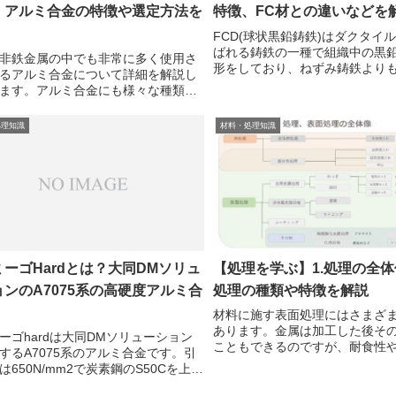
 アルミ合金の特徴や選定方法を
特徴、FC材との違いなどを
FCD(球状黒鉛鋳鉄)はダクタイ
ばれる鋳鉄の一種で組織中の黒
非鉄金属の中でも非常に多く使用さ
形をしており、ねずみ鋳鉄より
るアルミ合金について詳細を解説し
れた材料です。FCDにも種類が
ます。アルミ合金にも様々な種類が
強さによって記号が異なります
で、どのような基準で選定していけ
FCD350 ＝ 引張強さ350(N/mm
のか、複数の視点からみていきまし
処理知識
材料・処理知識
アルミ合金の全体像アルミ合金とは
金は...
ーゴHardとは？大同DMソリュ
【処理を学ぶ】1.処理の全
ンのA7075系の高硬度アルミ合
処理の種類や特徴を解説
材料に施す表面処理にはさまざ
あります。金属は加工した後そ
ーゴhardは大同DMソリューション
こともできるのですが、耐食性
するA7075系のアルミ合金です。引
などが低いと、すぐに錆びたり
は650N/mm2で炭素鋼のS50Cを上回
してしまいます。例えば、鉄鋼
。アルミーゴhardを使用するメリッ
びつき、水分を取り込んで酸化