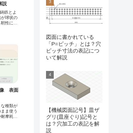
解説
ル鋳鉄とよ
鉛が球状の
も靭性に優
あり、引張
。・
図面に書かれている
2)以上...
「P=ピッチ」とは？穴
ピッチ寸法の表記につ
いて解説
体像 表面
まな種類が
【機械図面記号】皿ザ
のまま使う
や耐摩耗性
グリ(皿座ぐり)記号と
摩耗したり
は？穴加工の表記を解
は酸素と結
説
しようとす