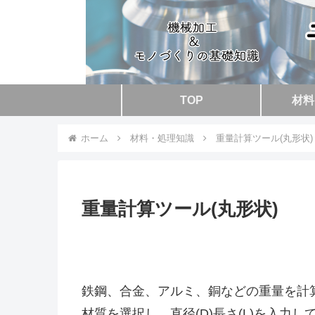
TOP
材料
ホーム
材料・処理知識
重量計算ツール(丸形状)
重量計算ツール(丸形状)
鉄鋼、合金、アルミ、銅などの重量を計
材質を選択し、直径(D)長さ(L)を入力し