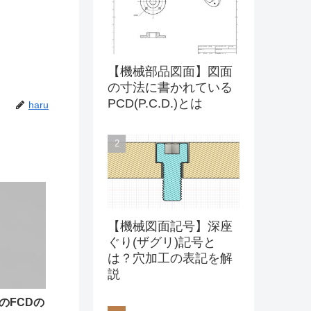
【機械部品図面】図面
の寸法に書かれている
PCD(P.C.D.)とは
haru
【機械図面記号】深座
ぐり(ザグリ)記号と
は？穴加工の表記を解
説
のFCDの