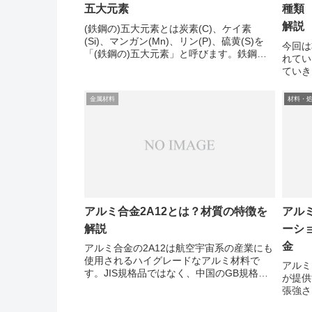
五大元素
種類
解説
(鉄鋼の)五大元素とは炭素(C)、ケイ素
(Si)、マンガン(Mn)、リン(P)、硫黄(S)を
今回は
「(鉄鋼の)五大元素」と呼びます。鉄鋼に
れてい
添加する元素は他にも様々ありますが、こ
ていき
れら5つの元素は材料の性質に大きな影響
あるの
を与えます。中で各元素が鋼に与え...
ばよい
金属材料
材料・
ょう。
アルミ合
アルミ合金2A12とは？材質の特徴を
アルミ
解説
ーショ
金
アルミ合金の2A12は航空宇宙系の産業にも
使用されるハイグレードなアルミ材料で
アルミ
す。JIS規格品ではなく、中国のGB規格材
が提供
料です。
張強さ
SiFeCuMnMgCrNiZnTiZrAl2A120.50~1.20.
ります
703.9~5.00.4~1.20.2~...