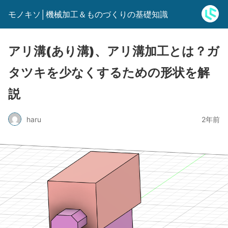
モノキソ│機械加工＆ものづくりの基礎知識
アリ溝(あり溝)、アリ溝加工とは？ガ
タツキを少なくするための形状を解
説
haru
2年前