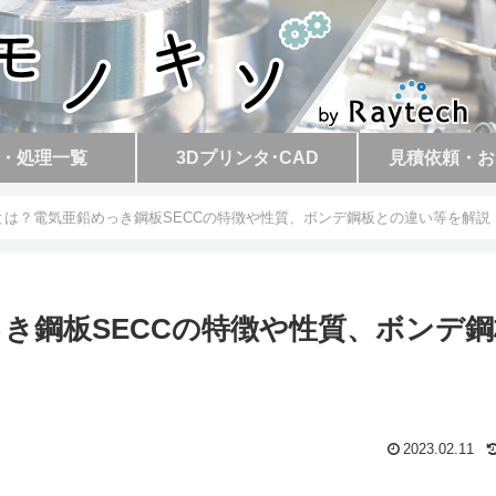
・処理一覧
3Dプリンタ･CAD
見積依頼・お
材とは？電気亜鉛めっき鋼板SECCの特徴や性質、ボンデ鋼板との違い等を解説
っき鋼板SECCの特徴や性質、ボンデ
2023.02.11