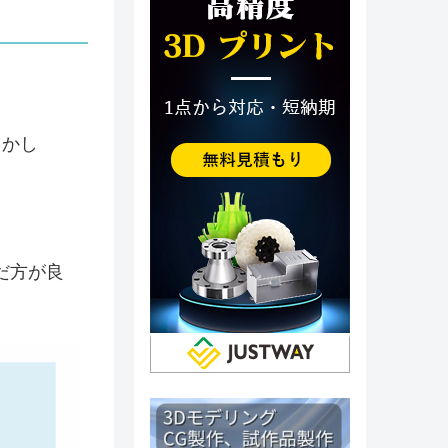
しかし
。
だ方が良