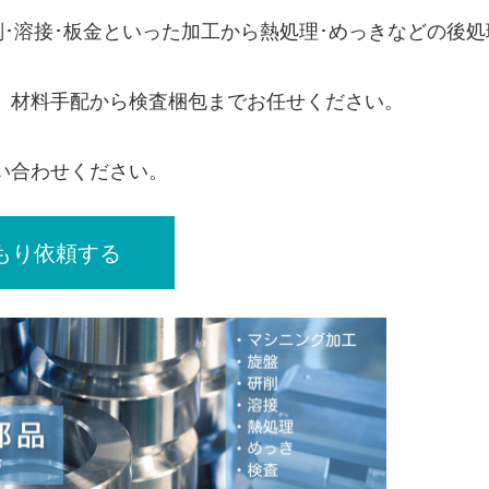
･研削･溶接･板金といった加工から熱処理･めっきなどの後
、材料手配から検査梱包までお任せください。
い合わせください。
積もり依頼する