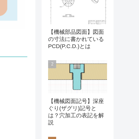
【機械部品図面】図面
の寸法に書かれている
PCD(P.C.D.)とは
【機械図面記号】深座
ぐり(ザグリ)記号と
は？穴加工の表記を解
説