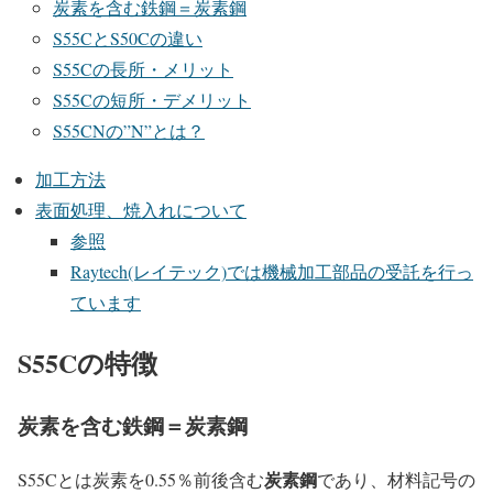
炭素を含む鉄鋼＝炭素鋼
S55CとS50Cの違い
S55Cの長所・メリット
S55Cの短所・デメリット
S55CNの”N”とは？
加工方法
表面処理、焼入れについて
参照
Raytech(レイテック)では機械加工部品の受託を行っ
ています
S55Cの特徴
炭素を含む鉄鋼＝炭素鋼
炭素鋼
S55Cとは炭素を0.55％前後含む
であり、材料記号の