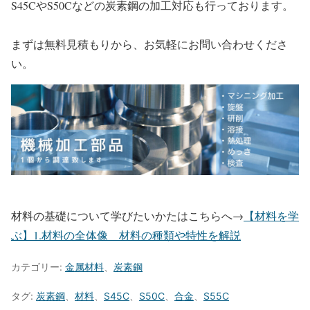
S45CやS50Cなどの炭素鋼の加工対応も行っております。
まずは無料見積もりから、お気軽にお問い合わせくださ
い。
材料の基礎について学びたいかたはこちらへ→
【材料を学
ぶ】1.材料の全体像 材料の種類や特性を解説
カテゴリー:
金属材料
、
炭素鋼
タグ:
炭素鋼
、
材料
、
S45C
、
S50C
、
合金
、
S55C