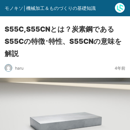
モノキソ│機械加工＆ものづくりの基礎知識
S55C,S55CNとは？炭素鋼である
S55Cの特徴･特性、S55CNの意味を
解説
haru
4年前