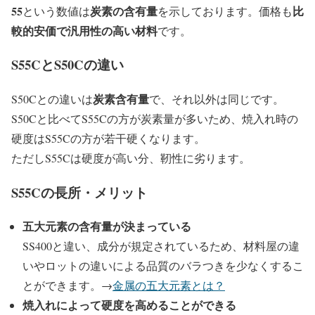
55
炭素の含有量
比
という数値は
を示しております。価格も
較的安価で汎用性の高い材料
です。
S55CとS50Cの違い
炭素含有量
S50Cとの違いは
で、それ以外は同じです。
S50Cと比べてS55Cの方が炭素量が多いため、焼入れ時の
硬度はS55Cの方が若干硬くなります。
ただしS55Cは硬度が高い分、靭性に劣ります。
S55Cの長所・メリット
五大元素の含有量が決まっている
SS400と違い、成分が規定されているため、材料屋の違
いやロットの違いによる品質のバラつきを少なくするこ
とができます。→
金属の五大元素とは？
焼入れによって硬度を高めることができる