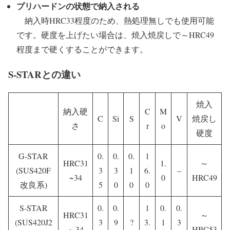
プリハードンの状態で納入される
納入時HRC33程度のため、熱処理無しでも使用可能
です。硬度を上げたい場合は、焼入焼戻しで～HRC49
程度まで硬くすることができます。
S-STARとの違い
焼入
納入硬
C
M
C
Si
S
V
焼戻し
さ
r
o
硬度
G-STAR
0.
0.
0.
1
HRC31
1.
～
(SUS420F
3
3
1
6.
–
~34
0
HRC49
改良系)
5
0
0
0
S-STAR
0.
0.
1
0.
0.
HRC31
～
(SUS420J2
3
9
?
3.
1
3
～34
HRC53