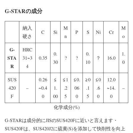
G-STARの成分
納入
M
M
C
Si
P
S
Ni
Cr
硬さ
n
o
G-
HRC
0.
0.
1.
STA
31~3
0.35
?
?
？
16.0
30
10
0
R
4
SUS
0.26
≦
≦1
≦0.
≧0
≦0
12.0
420
–
~0.4
1.
.2
06
.1
.6
~14.
–
F
0
00
5
0
5
0
0
化学成分(%)
G-STARは成分的にJISのSUS420Fに近いと言えます・
SUS420Fは、SUS420J2に硫黄(S)を添加して快削性を向上