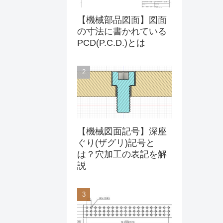
【機械部品図面】図面
の寸法に書かれている
PCD(P.C.D.)とは
【機械図面記号】深座
ぐり(ザグリ)記号と
は？穴加工の表記を解
説