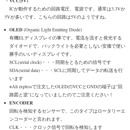
VCC(5V)
・
ICが動作するための回路電圧、電源です。通常は3.3Vか
5Vが多いです。こちらの回路は5Vのようですね。
OLED
(Organic Light Emitting Diode)
有機ELディスプレイの事です。電流を流すと発光する
ダイオードで、バックライトを必要としない安価で使い
勝手のいいディスプレイです。
SCL(serial clock)・・・同期をとるための信号です
SDA(serial data)・・・SCLに同期してデータの転送を行
います
※Ali explessで注文したOLEDのVCCとGNDの端子は”回
路図と逆”になっていましたのでご注意ください！
ENCODER
回転を検知するセンサーで、このタイプはロータリーエ
ンコーダーと言われます。
CLK・・・クロック信号で回転を検知します