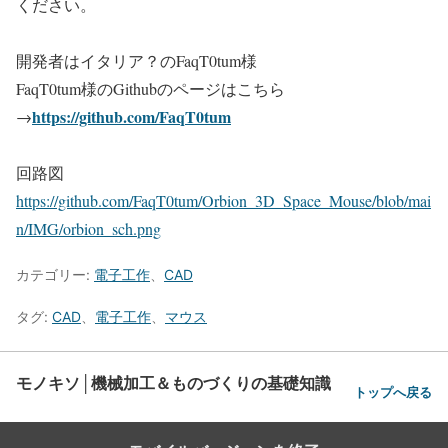
ください。
開発者はイタリア？のFaqT0tum様
FaqT0tum様のGithubのページはこちら
https://github.com/FaqT0tum
→
回路図
https://github.com/FaqT0tum/Orbion_3D_Space_Mouse/blob/mai
n/IMG/orbion_sch.png
カテゴリー:
電子工作
、
CAD
タグ:
CAD
、
電子工作
、
マウス
モノキソ│機械加工＆ものづくりの基礎知識
トップへ戻る