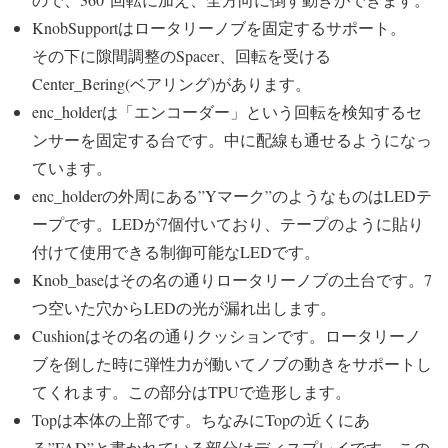
KnobSupportはロータリーノブを固定するサポート。
その下に隙間調整のSpacer、回転を受ける
Center_Bering(ベアリング)があります。
enc_holderは「エンコーダー」という回転を検知するセ
ンサーを固定する台です。中に配線も通せるようになっ
ています。
enc_holderの外周にある”Yマーク”のようなものはLEDテ
ープです。LEDが7個付いており、テープのように貼り
付けて使用できる制御可能なLEDです。
Knob_baseはその名の通りロータリーノブの土台です。7
つ空いた穴からLEDの光が漏れ出します。
Cushionはその名の通りクッションです。ロータリーノ
ブを倒した時に弾性力が働いてノブの動きをサポートし
てくれます。この部分はTPUで造形します。
Topは本体の上部です。ちなみにTopの近くにあ
る”FAD”と書かれている部分はディスプレイです。この