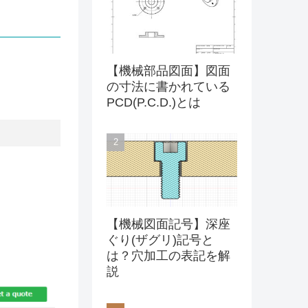
【機械部品図面】図面
の寸法に書かれている
PCD(P.C.D.)とは
。
【機械図面記号】深座
ぐり(ザグリ)記号と
は？穴加工の表記を解
説