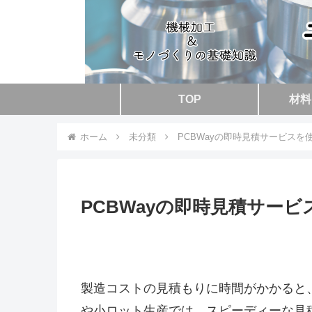
TOP
材料
ホーム
未分類
PCBWayの即時見積サービスを
PCBWayの即時見積サー
製造コストの見積もりに時間がかかると
や小ロット生産では、スピーディーな見