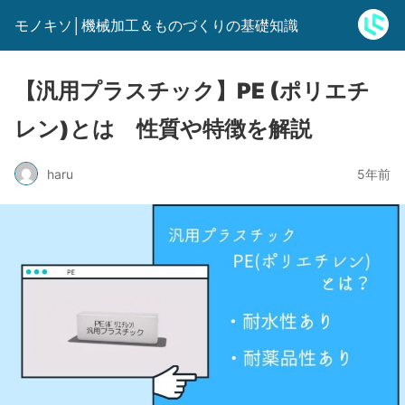
モノキソ│機械加工＆ものづくりの基礎知識
【汎用プラスチック】PE (ポリエチ
レン)とは 性質や特徴を解説
haru
5年前