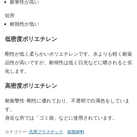
耐寒性が高い
短所
耐熱性が低い
低密度ポリエチレン
剛性が低く柔らかいポリエチレンです。水よりも軽く耐薬
品性が高いですが、耐候性は低く日光などに晒されると劣
化します。
高密度ポリエチレン
耐衝撃性･剛性に優れており、不透明で白濁色をしていま
す。
身近な所では「ゴミ袋」などに使用されています。
カテゴリー:
汎用プラスチック
、
樹脂材料