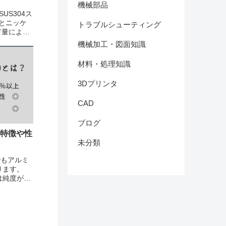
機械部品
US304ス
とニッケ
トラブルシューティング
有量によっ
04はCr
機械加工・図面知識
8-8系ス
材料・処理知識
3Dプリンタ
CAD
ブログ
 特徴や性
未分類
でもアルミ
ります。
ミは純度が高
徴が顕著に
熱伝導性・
ます。ま