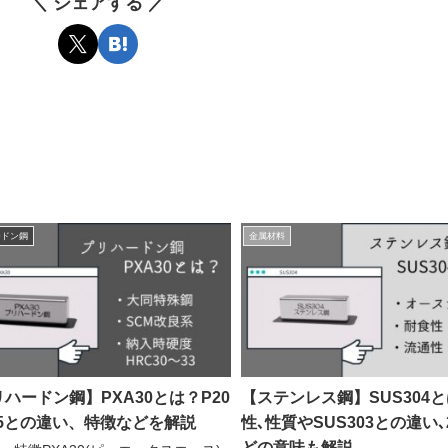
＼ シェアする ／
ードン鋼
金属材料
ハードン鋼】PXA30とは？P20
【ステンレス鋼】SUS304
X5との違い、特徴などを解説
性､性質やSUS303との違い､
どの意味も解説