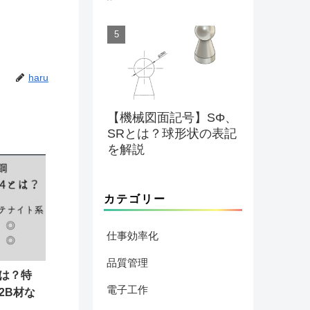
haru
【機械図面記号】SΦ、
SRとは？球形状の表記
を解説
カテゴリー
仕事効率化
品質管理
とは？特
電子工作
2B材な