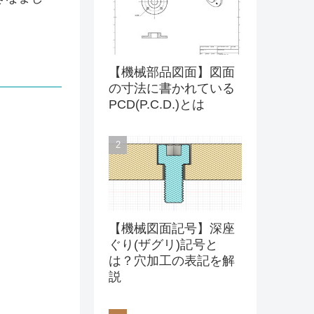
【機械部品図面】図面
の寸法に書かれている
PCD(P.C.D.)とは
【機械図面記号】深座
ぐり(ザグリ)記号と
は？穴加工の表記を解
説