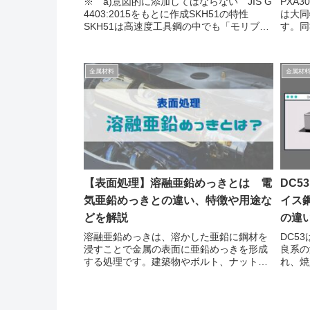
※ a)意図的に添加してはならない JIS G
PXA
4403:2015をもとに作成SKH51の特性
は大同
SKH51は高速度工具鋼の中でも「モリブデ
す。同
ン系」に分類されており、耐摩耗性･靭性に
性など
優れております。SKH51は「カッターなど
入硬度
刃物系の材料」として選...
ン鋼と
金属材料
金属材
【表面処理】溶融亜鉛めっきとは 電
DC
気亜鉛めっきとの違い、特徴や用途な
イス鋼
どを解説
の違
溶融亜鉛めっきは、溶かした亜鉛に鋼材を
DC5
浸すことで金属の表面に亜鉛めっきを形成
良系の
する処理です。建築物やボルト、ナットな
れ、焼
ど様々な場面で使われており、「ドブめっ
す。長
き」とも呼ばれます。非常に厚い被膜を形
耗性
成することが可能で、ボルトなどで50μ程
完全球