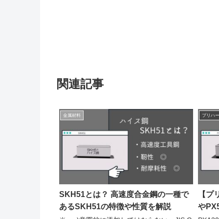
関連記事
金属材料
プリハ
SKH51とは？ 高速度合金鋼の一種で
【プリ
あるSKH51の特徴や性質を解説
やP