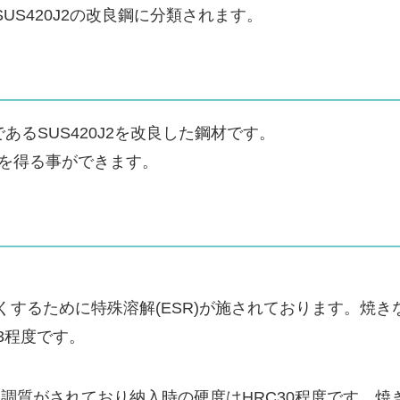
S420J2の改良鋼に分類されます。
あるSUS420J2を改良した鋼材です。
度を得る事ができます。
くするために特殊溶解(ESR)が施されております。焼き
3程度です。
調質がされており納入時の硬度はHRC30程度です。焼