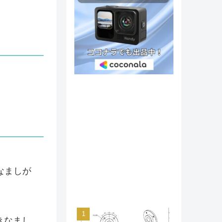
なましが
きなまし