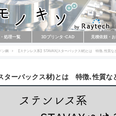
・処理一覧
3Dプリンタ･CAD
見積依頼・お
ドン鋼
【ステンレス系】STAVAX(スターバックス材)とは 特徴､性質な
(スターバックス材)とは 特徴､性質な