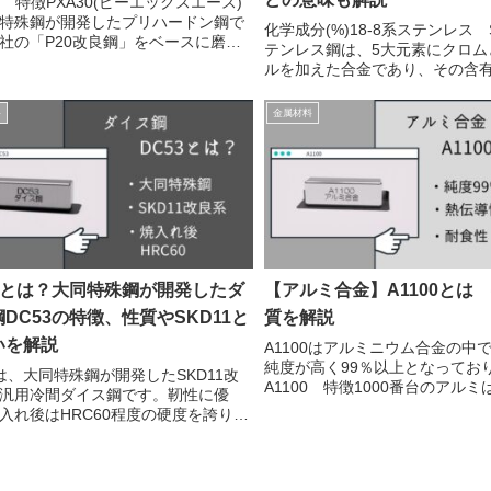
30 特徴PXA30(ピーエックスエース)
特殊鋼が開発したプリハードン鋼で
化学成分(%)18-8系ステンレス S
社の「P20改良鋼」をベースに磨き
テンレス鋼は、5大元素にクロム
を改良し、開発された材料です。納
ルを加えた合金であり、その含
はHRC30～33程度です。プリハード
て種類が分類されています。SUS3
は？ → プリハードン鋼そ...
約18％、Ni約8％を含んでいる「1
料
金属材料
テンレス」に属し「流通し...
53とは？大同特殊鋼が開発したダ
【アルミ合金】A1100とは
DC53の特徴、性質やSKD11と
質を解説
いを解説
A1100はアルミニウム合金の中
純度が高く99％以上となってお
3は、大同特殊鋼が開発したSKD11改
A1100 特徴1000番台のアル
汎用冷間ダイス鋼です。靭性に優
いため、アルミニウム自体の特
入れ後はHRC60程度の硬度を誇りま
表れます。強度は低いですが、
所・メリット靭性に優れている耐摩
耐食性・加工性などに優れてい
に優れている被切削性に優れている
た...
状化焼きなましが施されており、被