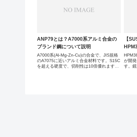
ANP79とは？A7000系アルミ合金の
【SU
ブランド鋼について説明
HPM
A7000系(Al-Mg-Zn-Cu)の合金で、JIS規格
HPM
のA7075に近いアルミ合金材料です。S15C
が開発
を超える硬度で、切削性は10倍優れます。
す。鏡
A7075よりも機械的特性の均一性に優れて
ラスチ
おり、内部応力が軽減されているため加工
材です
歪みが少ない特徴...
で「ハ