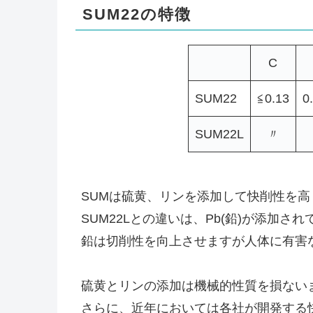
SUM22の特徴
C
SUM22
≦0.13
0
SUM22L
〃
SUMは硫黄、リンを添加して快削性を
SUM22Lとの違いは、Pb(鉛)が添加さ
鉛は切削性を向上させますが人体に有害な
硫黄とリンの添加は機械的性質を損ない
さらに、近年においては各社が開発する快