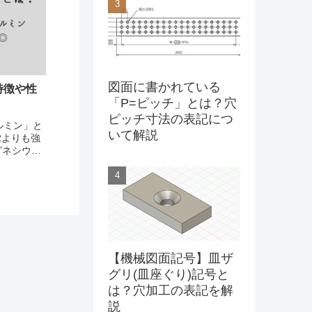
図面に書かれている
特徴や性
「P=ピッチ」とは？穴
ピッチ寸法の表記につ
ラルミン」と
いて解説
2よりも強
グネシウ
u-Mg)のア
る強い強度
【機械図面記号】皿ザ
グリ(皿座ぐり)記号と
は？穴加工の表記を解
説