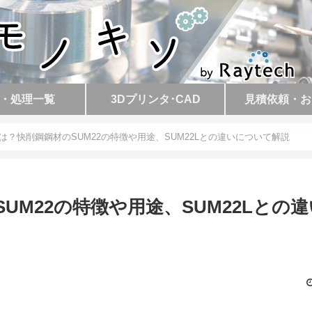
・処理一覧
3Dプリンタ･CAD
見積依頼・お
とは？快削鋼鋼材のSUM22の特徴や用途、SUM22Lとの違いについて解説
SUM22の特徴や用途、SUM22Lとの