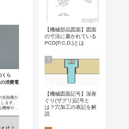
【機械部品図面】図面
の寸法に書かれている
PCD(P.C.D.)とは
のくら
れの消費電
【機械図面記号】深座
の光熱費が
ぐり(ザグリ)記号と
えします。
は？穴加工の表記を解
る機種や契
なりますの
説
いて解説し
ターで一般