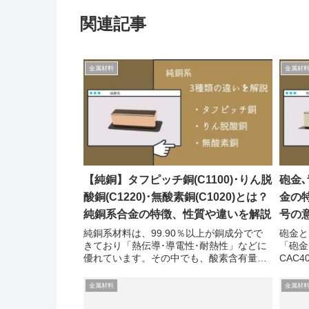
関連記事
金属材料
金属材
【純銅】タフピッチ銅(C1100)･りん脱
砲金
酸銅(C1220)･無酸素銅(C1020)とは？
金の
純銅系合金の特徴、性質や違いを解説
号の
純銅系材料は、99.90％以上が銅成分でで
砲金と
きており「熱伝導･導電性･耐熱性」などに
「砲金
優れています。その中でも、酸素含有量に
CAC
より3種類に分類されます。純銅系は酸素
す。な
含有量で3分類されるタフピッチ銅
度の銅
金属材料
金属材
(C1100) 酸素含有量＝0.02～0.05％程...
たこと