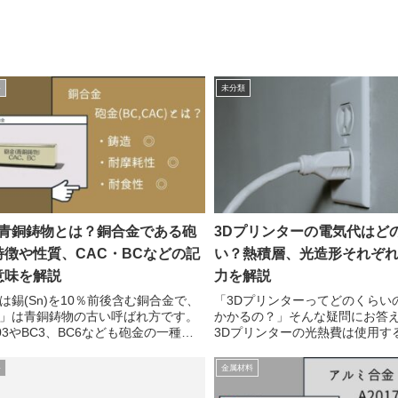
料
未分類
､青銅鋳物とは？銅合金である砲
3Dプリンターの電気代はど
特徴や性質、CAC・BCなどの記
い？熱積層、光造形それぞ
意味を解説
力を解説
は錫(Sn)を10％前後含む銅合金で、
「3Dプリンターってどのくらい
」は青銅鋳物の古い呼ばれ方です。
かかるの？」そんな疑問にお答
403やBC3、BC6なども砲金の一種で
3Dプリンターの光熱費は使用す
ぜ砲金と呼ばれる？かつて錫10％程
約している電気料金によって異
合金が大砲の鋳物として使われてい
で、あくまで一般的な金額につ
料
金属材料
から、砲金と呼ばれるようにな...
ていきます。家庭向け3Dプリン
的な「...