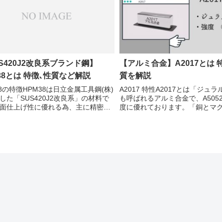
S420J2改良系ブランド鋼】
【アルミ合金】A2017とは 
38とは 特徴､性質など解説
質を解説
38の特徴HPM38は日立金属工具鋼(株)
A2017 特性A2017とは「ジュ
した「SUS420J2改良系」の材料で
も呼ばれるアルミ合金で、A505
面仕上げ性に優れる為、主に精密プ
度に優れております。「銅とマ
ック金型の材料として使用される鋼
ム」を含有している2000系(Al-C
。日立のハイピーエムシリーズなの
ルミ合金であり、鉄鋼に匹敵す
イピーエム」とも呼ばれます。...
を持っています。身近なも...