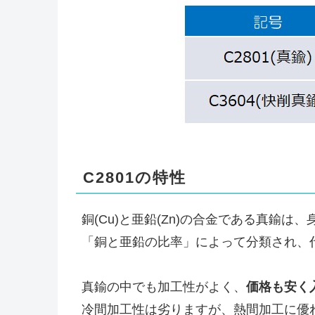
C2801の特性
銅(Cu)と亜鉛(Zn)の合金である真鍮
「銅と亜鉛の比率」によって分類され、代表
真鍮の中でも加工性がよく、
価格も安く
冷間加工性は劣りますが、熱間加工に優