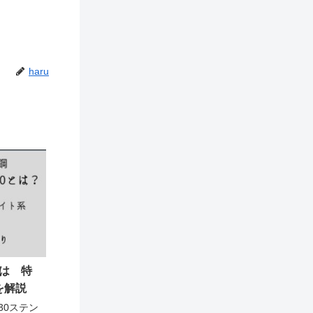
haru
とは 特
を解説
30ステン