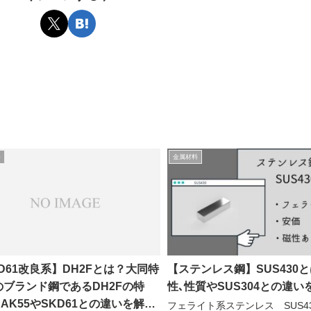
料
金属材料
D61改良系】DH2Fとは？大同特
【ステンレス鋼】SUS430
のブランド鋼であるDH2Fの特
性､性質やSUS304との違い
AK55やSKD61との違いを解
フェライト系ステンレス SUS4