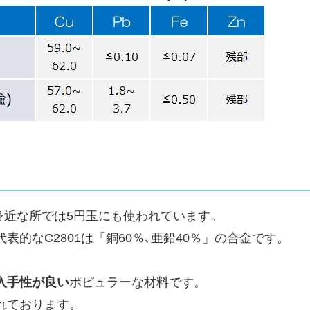
は、身近な所では5円玉にも使われています。
的なC2801は「銅60％､亜鉛40％」の合金です。
入手性が良い
ポピュラーな材料です。
れております。