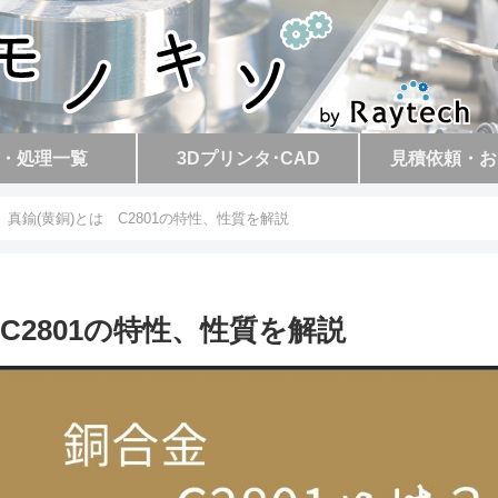
・処理一覧
3Dプリンタ･CAD
見積依頼・お
真鍮(黄銅)とは C2801の特性、性質を解説
C2801の特性、性質を解説