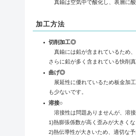
真鍮は空気中で酸化し、表層に酸
加工方法
切削加工◎
真鍮には鉛が含まれているため、
さらに鉛が多く含まれている快削真鍮
曲げ◎
展延性に優れているため板金加工
も少ないです。
溶接○
溶接性は問題ありませんが、溶接
1)熱膨張係数が高く歪みが大きく
2)熱伝導性が大きいため、適切な