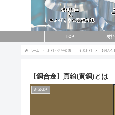
TOP
材料
ホーム
材料・処理知識
金属材料
【銅合金】
【銅合金】真鍮(黄銅)とは 
金属材料