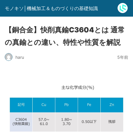
モノキソ│機械加工＆ものづくりの基礎知識
【銅合金】快削真鍮C3604とは 通常
の真鍮との違い、特性や性質を解説
haru
5年前