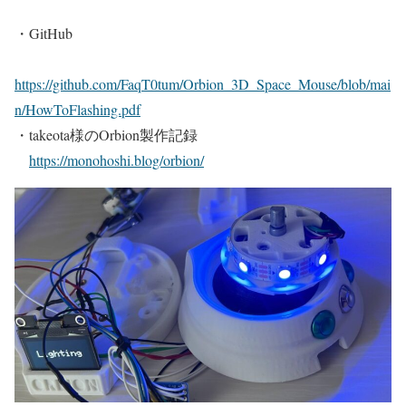
・GitHub
https://github.com/FaqT0tum/Orbion_3D_Space_Mouse/blob/mai
n/HowToFlashing.pdf
・takeota様のOrbion製作記録
https://monohoshi.blog/orbion/