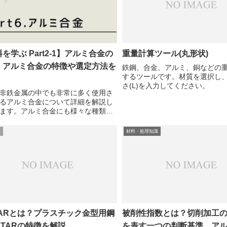
を学ぶ Part2-1】アルミ合金の
重量計算ツール(丸形状)
 アルミ合金の特徴や選定方法を
鉄鋼、合金、アルミ、銅などの
するツールです。材質を選択し、直
さ(L)を入力してください。
非鉄金属の中でも非常に多く使用さ
るアルミ合金について詳細を解説し
ます。アルミ合金にも様々な種類が
で、どのような基準で選定していけ
のか、複数の視点からみていきまし
料
材料・処理知識
アルミ合金の全体像アルミ合金とは
金は...
TARとは？プラスチック金型用鋼
被削性指数とは？切削加工
STARの特徴を解説
を表す一つの判断基準、ア