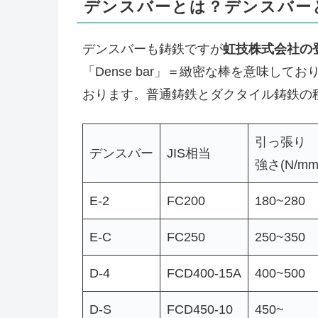
デンスバーとは？デンスバーと
デンスバーも鋳鉄ですが
虹技株式会社の
「Dense bar」＝緻密な棒を意味し
おります。普通鋳鉄とダクタイル鋳鉄の
引っ張り
デンスバー
JIS相当
強さ(N/mm
E-2
FC200
180~280
E-C
FC250
250~350
D-4
FCD400-15A
400~500
D-S
FCD450-10
450~