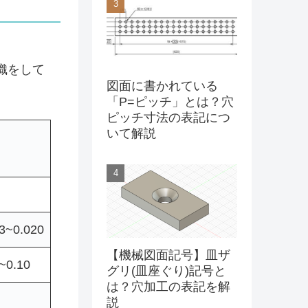
織をして
図面に書かれている
「P=ピッチ」とは？穴
ピッチ寸法の表記につ
いて解説
3~0.020
【機械図面記号】皿ザ
~0.10
グリ(皿座ぐり)記号と
は？穴加工の表記を解
説