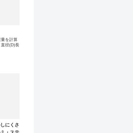
重量を計算
径(D)長
のしにくさ
ルミ・ステ