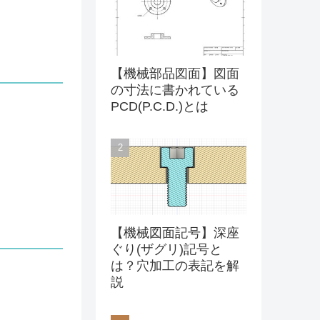
【機械部品図面】図面
の寸法に書かれている
PCD(P.C.D.)とは
【機械図面記号】深座
ぐり(ザグリ)記号と
は？穴加工の表記を解
説