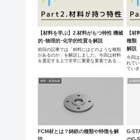
【材料を学ぶ】2.材料がもつ特性 機械
【材料
的･物理的･化学的性質を解説
種類
解説
前回の記事では「材料にはどのような種類
があるのか」を解説しました。今回は材料
今回は
を選定する上で非常に重要な要素である
れてい
「特性」を解説していきます。それぞれの
ていき
材料には、「軽い・錆びにくい・硬い」な
あるの
どいろいろな特性があります。その特性は
ばよい
材料・処理知識
金属材
主に次のような...
ょう。
アルミ合
FCM材とは？鋳鉄の種類や特徴を解
G-S
説
のG-