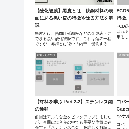
【酸化被膜】黒皮とは 鉄鋼材料の表
FCD
面にある黒い皮の特徴や除去方法を解
特徴
説
FCD
ばれる
黒皮とは、熱間圧延鋼板などの金属表面に
形をし
できる黒い酸化被膜です。これは錆の一種
れた材
ですが、赤錆とは違い「内部に侵食するこ
強さに
とのない良性の錆」です。ミルスケールと
FCD5
呼ばれることもあります。黒皮が発生する
材料・処理知識
金属材
メカニズム熱間圧延などによって成形され
る鉄鋼は、鉄...
【材料を学ぶ Part.2-2】ステンレス鋼
コバ
の種類
Cap
ッケ
前回はアルミ合金をピックアップしました
が、今回は鉄合金の中でも重要な位置に存
の特
コバー
在する「ステンレス合金」を詳しく解説し