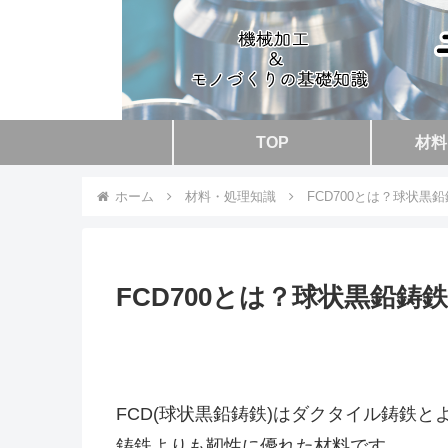
TOP
材料
ホーム
材料・処理知識
FCD700とは？球状黒
FCD700とは？球状黒鉛鋳
FCD(球状黒鉛鋳鉄)はダクタイル鋳鉄
鋳鉄よりも靭性に優れた材料です。