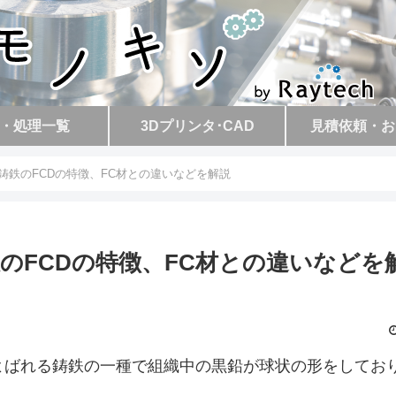
・処理一覧
3Dプリンタ･CAD
見積依頼・お
鉛鋳鉄のFCDの特徴、FC材との違いなどを解説
鉄のFCDの特徴、FC材との違いなどを
とよばれる鋳鉄の一種で組織中の黒鉛が球状の形をしてお