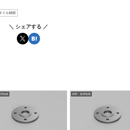
タイル鋳鉄
＼ シェアする ／
処理知識
材料・処理知識