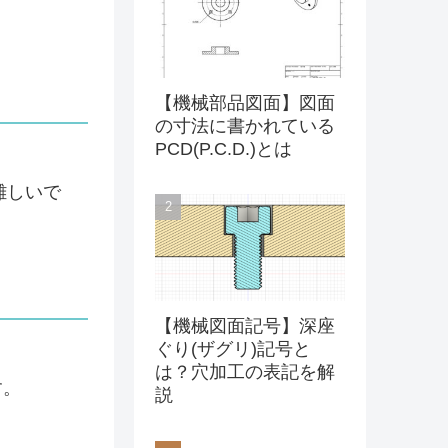
【機械部品図面】図面
の寸法に書かれている
PCD(P.C.D.)とは
難しいで
【機械図面記号】深座
ぐり(ザグリ)記号と
は？穴加工の表記を解
す。
説