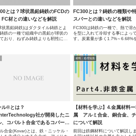
500とは？球状黒鉛鋳鉄のFCDの
FC300とは？鋳鉄の種類や
、FC材との違いなどを解説
スバーとの違いなどを解説
(球状黒鉛鋳鉄)はダクタイル鋳鉄とよ
FC300は鋳鉄の一種で、熱で溶
鋳鉄の一種で組織中の黒鉛が球状の
を型に入れて冷却する事によっ
ており、ねずみ鋳鉄よりも靭性に優
す。炭素量が多く1.7%～6.68
料です。FCDにも種類があり、引張
り、見た目の色から「ねずみ鋳
よって記号が異なります。・
われます。FC250の"300"は引
00 ＝ 引張強さ500(N/mm2)以上...
ており、引っ張り強度300(...
料
材料・処理知識
ール®とは？
【材料を学ぶ】4.金属材料
enterTechnology社が開発したニ
属 アルミ合金、銅合金、
ル、コバルト合金であるコバール
について解説
徴を解説
ル合金(Kovar)とは、鉄・ニッケル・
前回は鉄鋼材料について解説し