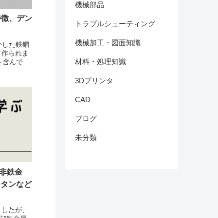
機械部品
特徴、デン
トラブルシューティング
機械加工・図面知識
かした鉄鋼
て作られま
材料・処理知識
%を含んでお
鉄」とも言
張強度を示し
3Dプリンタ
CAD
ブログ
未分類
ー非鉄金
チタンなど
ましたが、