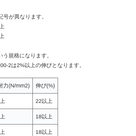
記号が異なります。
以上
以上
″という規格になります。
700-2は2%以上の伸びとなります。
耐力(N/mm2)
伸び(%)
以上
22以上
以上
18以上
以上
18以上