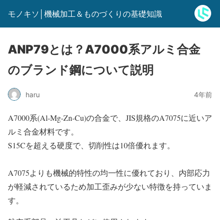
モノキソ│機械加工＆ものづくりの基礎知識
ANP79とは？A7000系アルミ合金
のブランド鋼について説明
haru
4年前
A7000系(Al-Mg-Zn-Cu)の合金で、JIS規格のA7075に近いア
ルミ合金材料です。
S15Cを超える硬度で、切削性は10倍優れます。
A7075よりも機械的特性の均一性に優れており、内部応力
が軽減されているため加工歪みが少ない特徴を持っていま
す。