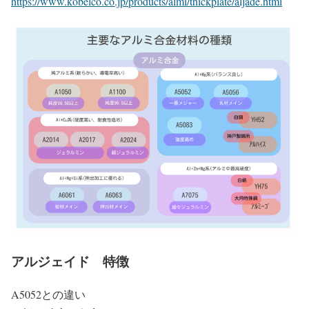
https://www.kobelco.co.jp/products/almi/thickplate/aljade.html
アルジェイド 特徴
A5052との違い