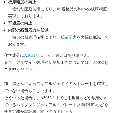
板厚精度の向上
優れた圧延技術により、JIS規格品の約1/4の板厚精度
実現しております。
平坦度の向上
内部の残留応力を低減
独自の熱処理技術により、
残留応力
を大幅に低減して
おります。
化学成分は
A5052
とほとんど違いはありません。
また、アルマイト処理や切削加工性については、
A5052
を
ご参照ください。
加工屋さんによってはアルジェイドの入手ルートを確立し
ていない場合もございます。
そういった場合は、A5052の中でも平坦度などが改善され
ているハイプレシジョンアルミプレート(A5052HP)などで
代替可能か設計者に聞いてみましょう。