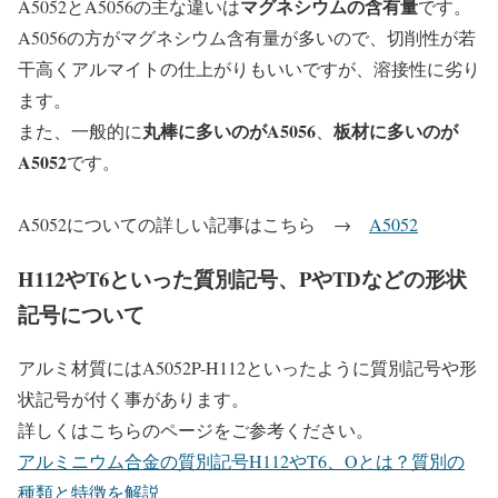
マグネシウムの含有量
A5052とA5056の主な違いは
です。
A5056の方がマグネシウム含有量が多いので、切削性が若
干高くアルマイトの仕上がりもいいですが、溶接性に劣り
ます。
丸棒に多いのがA5056
板材に多いのが
また、一般的に
、
A5052
です。
A5052についての詳しい記事はこちら →
A5052
H112やT6といった質別記号、PやTDなどの形状
記号について
アルミ材質にはA5052P-H112といったように質別記号や形
状記号が付く事があります。
詳しくはこちらのページをご参考ください。
アルミニウム合金の質別記号H112やT6、Oとは？質別の
種類と特徴を解説