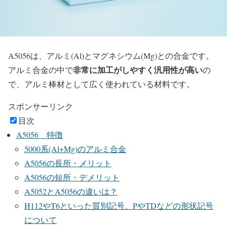
A5056は、アルミ(Al)とマグネシウム(Mg)との合金です。
非常に加工がしやすく汎用性が高い
アルミ合金の中で
の
で、アルミ棒材として広く使われている材料です。
スポンサーリンク
目次
A5056 特徴
5000系(Al+Mg)のアルミ合金
A5056の長所・メリット
A5056の短所・デメリット
A5052とA5056の違いは？
H112やT6といった質別記号、PやTDなどの形状記号
について