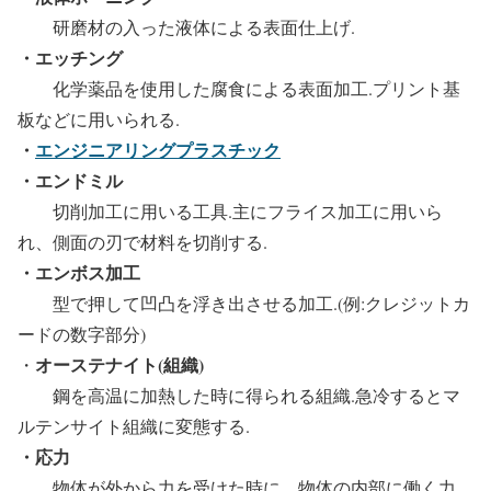
研磨材の入った液体による表面仕上げ.
・エッチング
化学薬品を使用した腐食による表面加工.プリント基
板などに用いられる.
・
エンジニアリングプラスチック
・エンドミル
切削加工に用いる工具.主にフライス加工に用いら
れ、側面の刃で材料を切削する.
・エンボス加工
型で押して凹凸を浮き出させる加工.(例:クレジットカ
ードの数字部分)
オーステナイト(組織)
・
鋼を高温に加熱した時に得られる組織.急冷するとマ
ルテンサイト組織に変態する.
・応力
物体が外から力を受けた時に、物体の内部に働く力.