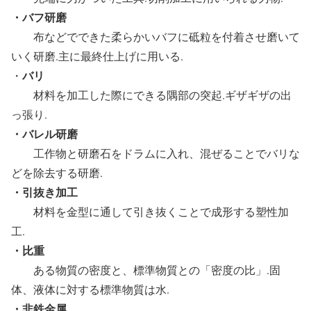
・バフ研磨
布などでできた柔らかいバフに砥粒を付着させ磨いて
いく研磨.主に最終仕上げに用いる.
バリ
・
材料を加工した際にできる隅部の突起.ギザギザの出
っ張り.
・バレル研磨
工作物と研磨石をドラムに入れ、混ぜることでバリな
どを除去する研磨.
・引抜き加工
材料を金型に通して引き抜くことで成形する塑性加
工.
・比重
ある物質の密度と、標準物質との「密度の比」.固
体、液体に対する標準物質は水.
・非鉄金属