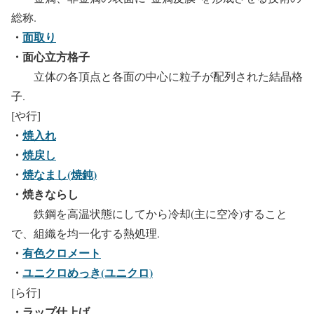
総称.
・
面取り
・面心立方格子
立体の各頂点と各面の中心に粒子が配列された結晶格
子.
[や行]
・
焼入れ
・
焼戻し
・
焼なまし(焼鈍)
・焼きならし
鉄鋼を高温状態にしてから冷却(主に空冷)すること
で、組織を均一化する熱処理.
・
有色クロメート
・
ユニクロめっき(ユニクロ)
[ら行]
・ラップ仕上げ