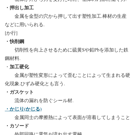
・押出し加工
金属を金型の穴から押して出す塑性加工.棒材の生産
などに用いられる.
[か行]
・快削鋼
切削性を向上させるために硫黄Sや鉛Pbを添加した鉄
鋼材料.
加工硬化
・
金属が塑性変形によって歪むことによって生まれる硬
化現象.ひずみ硬化とも言う.
・ガスケット
流体の漏れを防ぐシール材.
・かじり(かじる)
金属同士の摩擦熱によって表面が溶着してしまうこと
・カソード
外部回路に電気が流れ出す電極.