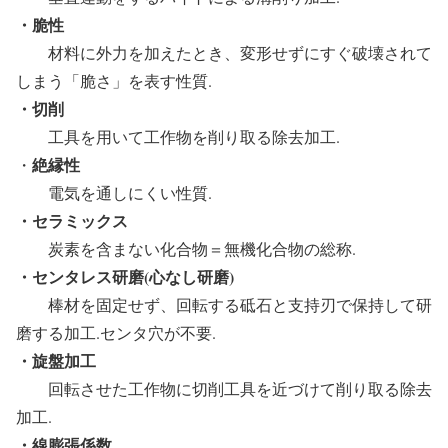
・脆性
材料に外力を加えたとき、変形せずにすぐ破壊されて
しまう「脆さ」を表す性質.
・切削
工具を用いて工作物を削り取る除去加工.
絶縁性
・
電気を通しにくい性質.
・セラミックス
炭素を含まない化合物＝無機化合物の総称.
・センタレス研磨(心なし研磨)
棒材を固定せず、回転する砥石と支持刃で保持して研
磨する加工.センタ穴が不要.
・旋盤加工
回転させた工作物に切削工具を近づけて削り取る除去
加工.
・線膨張係数