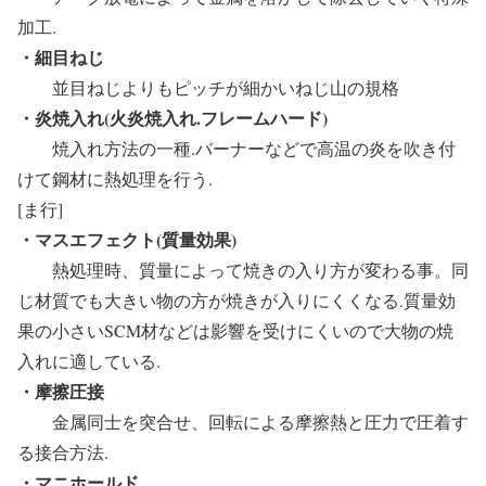
加工.
・細目ねじ
並目ねじよりもピッチが細かいねじ山の規格
・炎焼入れ(火炎焼入れ.フレームハード)
焼入れ方法の一種.バーナーなどで高温の炎を吹き付
けて鋼材に熱処理を行う.
[ま行]
・マスエフェクト(質量効果)
熱処理時、質量によって焼きの入り方が変わる事。同
じ材質でも大きい物の方が焼きが入りにくくなる.質量効
果の小さいSCM材などは影響を受けにくいので大物の焼
入れに適している.
・摩擦圧接
金属同士を突合せ、回転による摩擦熱と圧力で圧着す
る接合方法.
・マニホールド