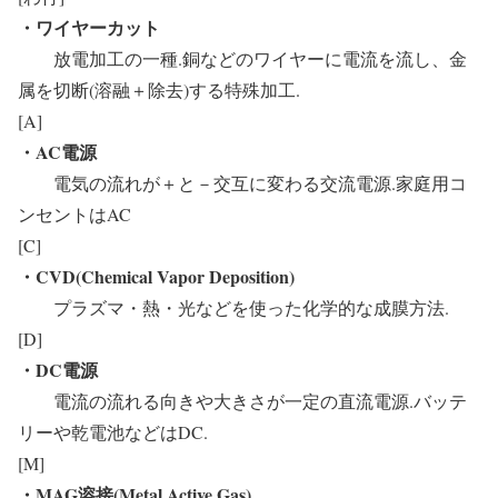
・ワイヤーカット
放電加工の一種.銅などのワイヤーに電流を流し、金
属を切断(溶融＋除去)する特殊加工.
[A]
・AC電源
電気の流れが＋と－交互に変わる交流電源.家庭用コ
ンセントはAC
[C]
・CVD(Chemical Vapor Deposition)
プラズマ・熱・光などを使った化学的な成膜方法.
[D]
・DC電源
電流の流れる向きや大きさが一定の直流電源.バッテ
リーや乾電池などはDC.
[M]
・MAG溶接(Metal Active Gas)