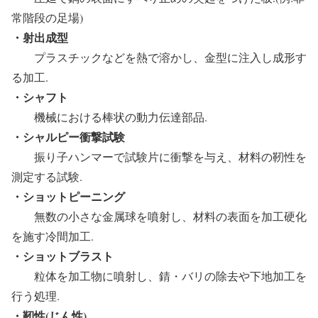
常階段の足場)
・射出成型
プラスチックなどを熱で溶かし、金型に注入し成形す
る加工.
・シャフト
機械における棒状の動力伝達部品.
・シャルピー衝撃試験
振り子ハンマーで試験片に衝撃を与え、材料の靭性を
測定する試験.
・ショットピーニング
無数の小さな金属球を噴射し、材料の表面を加工硬化
を施す冷間加工.
・ショットブラスト
粒体を加工物に噴射し、錆・バリの除去や下地加工を
行う処理.
・靭性(じん性)