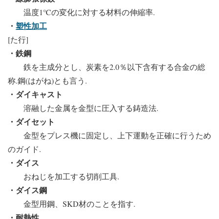
温度1℃の変化に対する材料の伸縮率.
・
塑性加工
[た行]
・鉄鋼
鉄を主成分とし、炭素を2.0％以下含有する合金の総
称.鋼(はがね)とも言う.
・ダイキャスト
溶融した金属を金型に圧入する鋳造法.
・ダイセット
金型をプレス機に固定し、上下運動を正確に行うため
のガイド.
・ダイス
おねじを加工する切削工具.
・ダイス鋼
金型用鋼、SKD材のことを指す.
・耐熱性