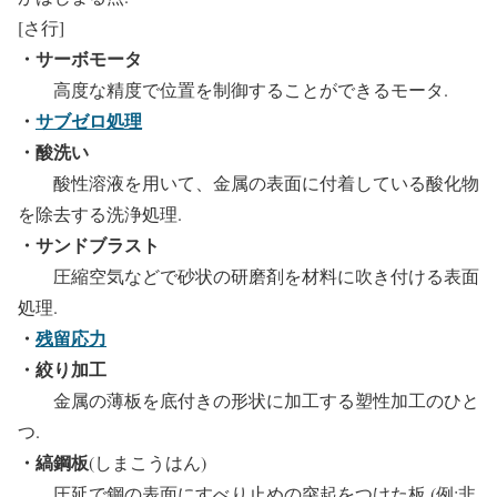
[さ行]
・サーボモータ
高度な精度で位置を制御することができるモータ.
・
サブゼロ処理
・酸洗い
酸性溶液を用いて、金属の表面に付着している酸化物
を除去する洗浄処理.
・サンドブラスト
圧縮空気などで砂状の研磨剤を材料に吹き付ける表面
処理.
・
残留応力
・絞り加工
金属の薄板を底付きの形状に加工する塑性加工のひと
つ.
・縞鋼板
(しまこうはん)
圧延で鋼の表面にすべり止めの突起をつけた板.(例:非