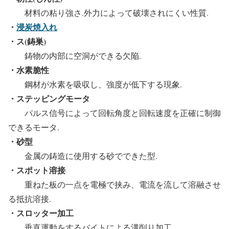
材料の粘り強さ.外力によって破壊されにくい性質.
・
浸炭焼入れ
・ス(鋳巣)
鋳物の内部に空洞ができる欠陥.
・水素脆性
鋼材が水素を吸収し、強度が低下する現象.
・ステッピングモータ
パルス信号によって回転角度と回転速度を正確に制御
できるモータ.
・砂型
金属の鋳造に使用する砂でできた型.
・スポット溶接
重ねた板の一点を電極で挟み、電流を流して溶融させ
る抵抗溶接.
・スロッター加工
垂直運動をするバイトによる溝削り加工.