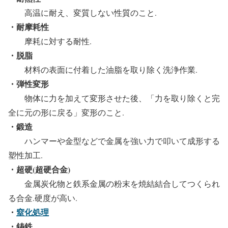
高温に耐え、変質しない性質のこと.
・耐摩耗性
摩耗に対する耐性.
・脱脂
材料の表面に付着した油脂を取り除く洗浄作業.
・弾性変形
物体に力を加えて変形させた後、「力を取り除くと完
全に元の形に戻る」変形のこと.
・鍛造
ハンマーや金型などで金属を強い力で叩いて成形する
塑性加工.
・超硬(超硬合金)
金属炭化物と鉄系金属の粉末を焼結結合してつくられ
る合金.硬度が高い.
・
窒化処理
・鋳鉄