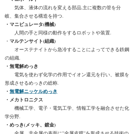
気体、液体の流れを変える部品.主に複数の管を分
岐、集合させる構造を持つ.
・マニピュレータ(機械)
人間の手と同様の動作をするロボットや装置.
マルテンサイト
(組織)
・
オーステナイトから急冷することによってできる鉄鋼
の組織.
・無電解めっき
電気を使わず化学の作用でイオン還元を行い、被膜を
形成させるめっきの総称.
・
無電解ニッケルめっき
・メカトロニクス
機械工学、電子・電気工学、情報工学を融合させた化
学分野.
・めっき(メッキ、鍍金)
金属、非金属の表面に”金属皮膜”を形成させる技術の