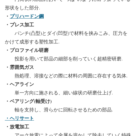
形状をした部分.
・
プリハードン鋼
・プレス加工
パンチ(凸型)とダイ(凹型)で材料を挟みこみ、圧力を
かけて成形する塑性加工.
・プロファイル研磨
投影を用いて部品の細部を削っていく超精密研磨.
・雰囲気ガス
熱処理、溶接などの際に材料の周囲に存在する気体.
・ヘアライン
単一方向に施される、細い線状の研磨仕上げ.
・ベアリング(軸受け)
軸を支持し、滑らかに回転させるための部品.
・ヘリサート
・放電加工
アーク放電によって金属を溶かして除去していく特殊