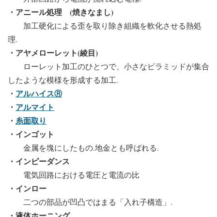
・アニール処理 (焼きなまし)
加工硬化による歪を取り除き組織を軟化させる熱処
理.
・アヤメローレット(綾目)
ローレット加工のひとつで、小さなピラミッドが集合
したような模様を形成する加工.
・
アルハイスⓇ
・
アルマイト
・
糸面取り
・インゴット
金属を塊にしたもの.地金とも呼ばれる.
・インピーダンス
電気回路における電圧と電流の比
・インロー
二つの部品が凹凸ではまる「入れ子構造」.
・液体ホーニング