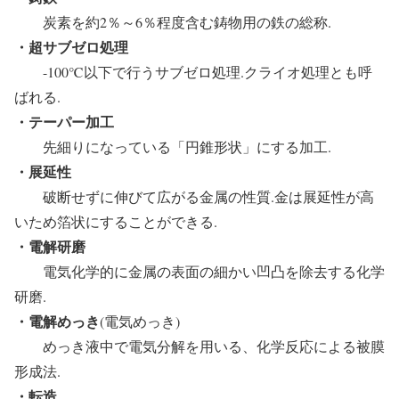
炭素を約2％～6％程度含む鋳物用の鉄の総称.
・超サブゼロ処理
-100℃以下で行うサブゼロ処理.クライオ処理とも呼
ばれる.
・テーパー加工
先細りになっている「円錐形状」にする加工.
・展延性
破断せずに伸びて広がる金属の性質.金は展延性が高
いため箔状にすることができる.
・電解研磨
電気化学的に金属の表面の細かい凹凸を除去する化学
研磨.
・電解めっき
(電気めっき)
めっき液中で電気分解を用いる、化学反応による被膜
形成法.
・転造