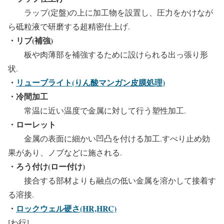
ラップ(定盤)の上に加工物を設置し、圧力をかけなが
ら砥粒液で研磨する超精密仕上げ.
・リブ(補強)
板や肉薄部を補強するために設けられる出っ張り形
状.
・
リューブライト(りん酸マンガン皮膜処理)
・冷間加工
常温に近い温度で金属に対して行う塑性加工.
・ローレット
金属の表面に細かい凹凸を付ける加工.すべり止め効
果があり、ノブなどに施される.
・ろう付け(ロー付け)
接合する部材よりも融点の低い金属を溶かして接着す
る溶接.
・
ロックウェル硬さ(HR,HRC)
[わ行]