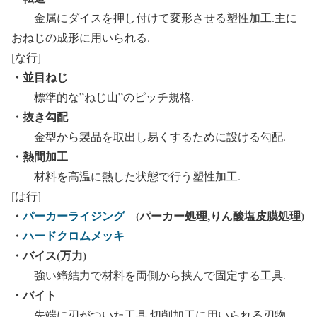
金属にダイスを押し付けて変形させる塑性加工.主に
おねじの成形に用いられる.
[な行]
・並目ねじ
標準的な”ねじ山”のピッチ規格.
・抜き勾配
金型から製品を取出し易くするために設ける勾配.
・熱間加工
材料を高温に熱した状態で行う塑性加工.
[は行]
・
パーカーライジング
(パーカー処理,りん酸塩皮膜処理)
・
ハードクロムメッキ
・バイス(万力)
強い締結力で材料を両側から挟んで固定する工具.
・バイト
先端に刃がついた工具.切削加工に用いられる刃物.