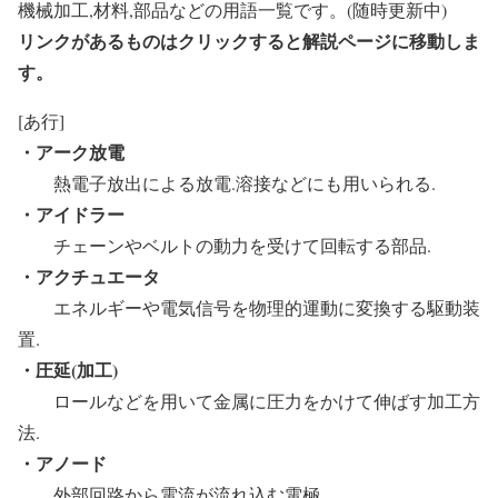
機械加工,材料,部品などの用語一覧です。(随時更新中)
リンクがあるものはクリックすると解説ページに移動しま
す。
[あ行]
・アーク放電
熱電子放出による放電.溶接などにも用いられる.
・アイドラー
チェーンやベルトの動力を受けて回転する部品.
・アクチュエータ
エネルギーや電気信号を物理的運動に変換する駆動装
置.
・圧延(加工)
ロールなどを用いて金属に圧力をかけて伸ばす加工方
法.
・アノード
外部回路から電流が流れ込む電極.